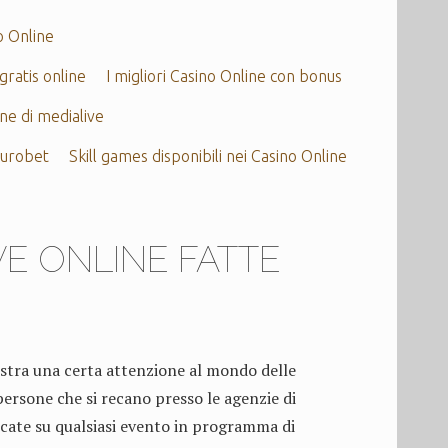
o Online
gratis online
I migliori Casino Online con bonus
ine di medialive
eurobet
Skill games disponibili nei Casino Online
E ONLINE FATTE
ostra una certa attenzione al mondo delle
persone che si recano presso le agenzie di
ocate su qualsiasi evento in programma di