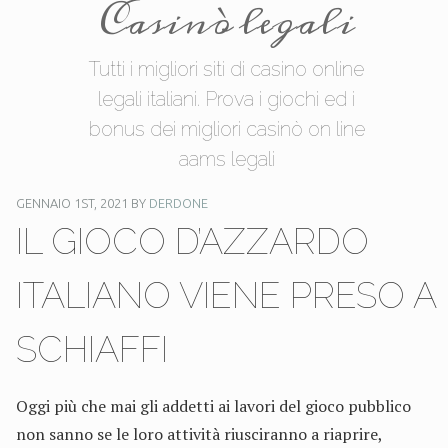
Casinò legali
Tutti i migliori siti di casino online
legali italiani. Prova i giochi ed i
bonus dei migliori casinò on line
aams legali
GENNAIO 1ST, 2021 BY
DERDONE
IL GIOCO D’AZZARDO
ITALIANO VIENE PRESO A
SCHIAFFI
Oggi più che mai gli addetti ai lavori del gioco pubblico
non sanno se le loro attività riusciranno a riaprire,