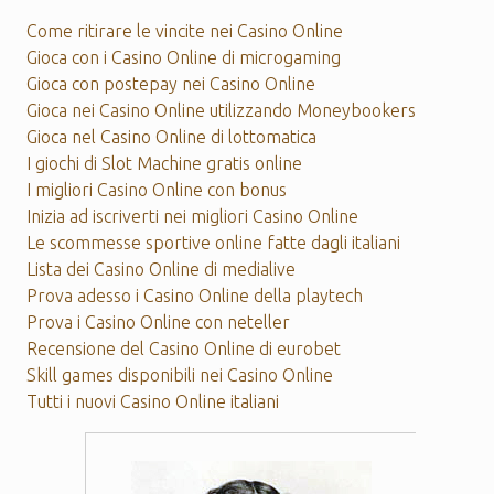
Come ritirare le vincite nei Casino Online
Gioca con i Casino Online di microgaming
Gioca con postepay nei Casino Online
Gioca nei Casino Online utilizzando Moneybookers
Gioca nel Casino Online di lottomatica
I giochi di Slot Machine gratis online
I migliori Casino Online con bonus
Inizia ad iscriverti nei migliori Casino Online
Le scommesse sportive online fatte dagli italiani
Lista dei Casino Online di medialive
Prova adesso i Casino Online della playtech
Prova i Casino Online con neteller
Recensione del Casino Online di eurobet
Skill games disponibili nei Casino Online
Tutti i nuovi Casino Online italiani