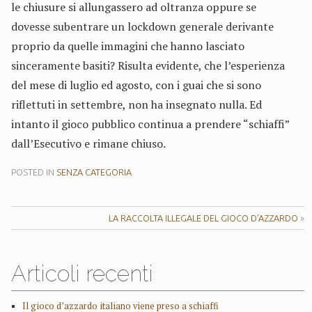
le chiusure si allungassero ad oltranza oppure se
dovesse subentrare un lockdown generale derivante
proprio da quelle immagini che hanno lasciato
sinceramente basiti? Risulta evidente, che l’esperienza
del mese di luglio ed agosto, con i guai che si sono
riflettuti in settembre, non ha insegnato nulla. Ed
intanto il gioco pubblico continua a prendere “schiaffi”
dall’Esecutivo e rimane chiuso.
POSTED IN
SENZA CATEGORIA
LA RACCOLTA ILLEGALE DEL GIOCO D’AZZARDO
»
Articoli recenti
Il gioco d’azzardo italiano viene preso a schiaffi