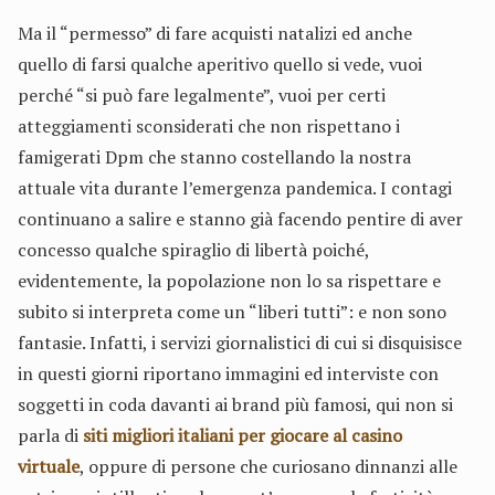
Ma il “permesso” di fare acquisti natalizi ed anche
quello di farsi qualche aperitivo quello si vede, vuoi
perché “si può fare legalmente”, vuoi per certi
atteggiamenti sconsiderati che non rispettano i
famigerati Dpm che stanno costellando la nostra
attuale vita durante l’emergenza pandemica. I contagi
continuano a salire e stanno già facendo pentire di aver
concesso qualche spiraglio di libertà poiché,
evidentemente, la popolazione non lo sa rispettare e
subito si interpreta come un “liberi tutti”: e non sono
fantasie. Infatti, i servizi giornalistici di cui si disquisisce
in questi giorni riportano immagini ed interviste con
soggetti in coda davanti ai brand più famosi, qui non si
parla di
siti migliori italiani per giocare al casino
virtuale
, oppure di persone che curiosano dinnanzi alle