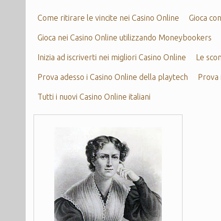
Come ritirare le vincite nei Casino Online
Gioca con
Gioca nei Casino Online utilizzando Moneybookers
Inizia ad iscriverti nei migliori Casino Online
Le scom
Prova adesso i Casino Online della playtech
Prova 
Tutti i nuovi Casino Online italiani