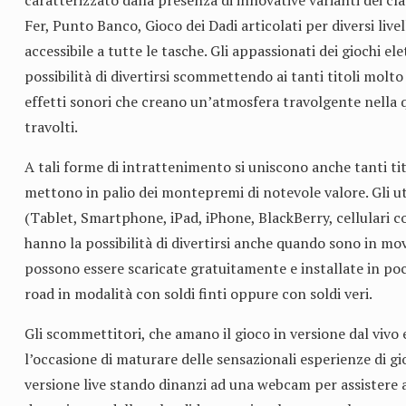
caratterizzato dalla presenza di innovative varianti dei cl
Fer, Punto Banco, Gioco dei Dadi articolati per diversi live
accessibile a tutte le tasche. Gli appassionati dei giochi e
possibilità di divertirsi scommettendo ai tanti titoli molto 
effetti sonori che creano un’atmosfera travolgente nella 
travolti.
A tali forme di intrattenimento si uniscono anche tanti ti
mettono in palio dei montepremi di notevole valore. Gli ut
(Tablet, Smartphone, iPad, iPhone, BlackBerry, cellulari c
hanno la possibilità di divertirsi anche quando sono in mo
possono essere scaricate gratuitamente e installate in poch
road in modalità con soldi finti oppure con soldi veri.
Gli scommettitori, che amano il gioco in versione dal vivo 
l’occasione di maturare delle sensazionali esperienze di g
versione live stando dinanzi ad una webcam per assistere al